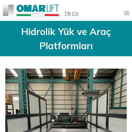
Skip
to
TR
EN
content
Hidrolik Yük ve Araç
Platformları